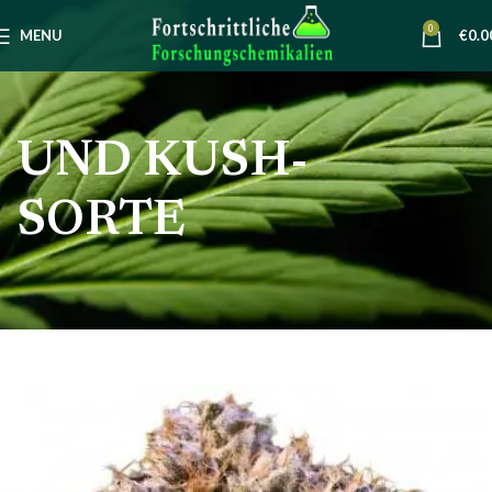
0
MENU
€
0.0
UND KUSH-
SORTE