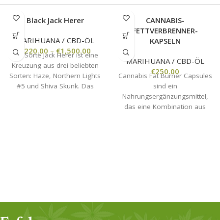
Black Jack Herer
CANNABIS-
FETTVERBRENNER-
MARIHUANA / CBD-ÖL
KAPSELN
€
220.00
–
€
1,500.00
Die Sorte Jack Herer ist eine
MARIHUANA / CBD-ÖL
Kreuzung aus drei beliebten
€
250.00
Sorten: Haze, Northern Lights
Cannabis Fat Burner Capsules
#5 und Shiva Skunk. Das
sind ein
Ergebnis ist eine Sativa-
Nahrungsergänzungsmittel,
dominante Hybride, die für
das eine Kombination aus
ihre starke Wirkung und ihr
Cannabisextrakt, Koffein und
ausgeprägtes
anderen natürlichen
Geschmacksprofil berühmt
Inhaltsstoffen enthält, die für
geworden ist.
ihre fettverbrennenden
Eigenschaften bekannt sind.