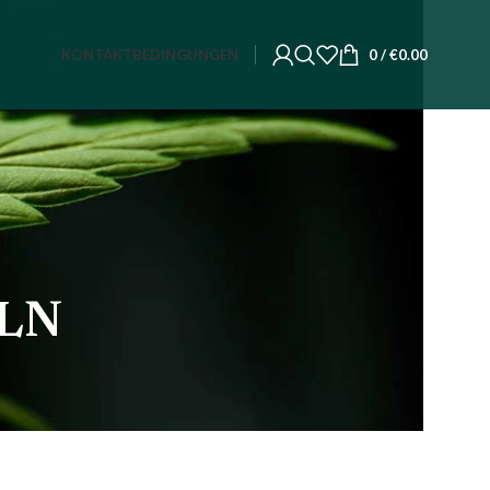
KONTAKT
BEDINGUNGEN
0
/
€
0.00
LN