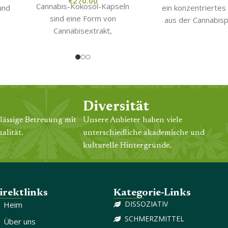
€
270.00
Cannabis-Kokosöl-Kapseln
und
ein konzentriertes
sind eine Form von
aus der Cannabisp
Cannabisextrakt,
on
gewonnen wird. Das
eingekapselt in einer
er
hergestellt, ind
praktischen und einfach zu
C)-
Lösungsmittel wie 
verwendenden Pille. Der
d
oder Butan verwend
Extrakt liegt normalerweise
n
um das Harz au
in Form von Cannabidiol
den
Cannabispflanz
(CBD)-Öl oder
extrahieren. Di
Diversität
Tetrahydrocannabinol (THC)-
konzentrierte Öl kan
lässige Betreuung mit
Unsere Anbieter haben viele
Öl vor, kombiniert mit
on
Art der verwen
alität.
unterschiedliche akademische und
Kokosöl für zusätzliche
en
Cannabispflanze
kulturelle Hintergründe.
gesundheitliche Vorteile. Die
bte
Mengen an THC o
Kapseln sind eine großartige
enthalten.
Option für diejenigen, die die
Vorteile von Cannabis
irektlinks
Kategorie-Links
erleben möchten, ohne es
DISSOZIATIV
Heim
rauchen oder dampfen zu
SCHMERZMITTEL
Über uns
müssen.