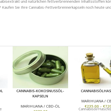
nabisextrakt und natürlichen fettverbrennenden Inhaltsstoffen kön
? Kaufen Sie Ihre Cannabis-Fettverbrennerkapseln noch heute un
ÖL
CANNABIS-KOKOSNUSSÖL-
CANNABISÖLHA
KAPSELN
MARIHUANA / C
MARIHUANA / CBD-ÖL
€
235.00
–
€
72
e
Cannabisöl/Haschis