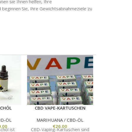
nen sie Ihnen helfen, Ihre
d beginnen Sie, Ihre Gewichtsabnahmeziele zu
SCHÖL
CBD VAPE-KARTUSCHEN
MASTER K
BD-ÖL
MARIHUANA / CBD-ÖL
MARIHUAN
0.00
€
26.00
€
185.00
chöl ist
CBD-Vaping-Kartuschen sind
Master Kush i