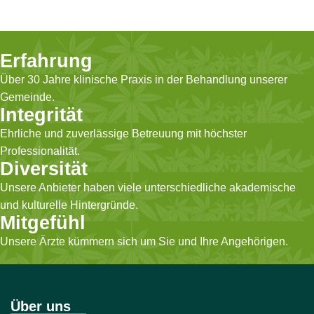
ausgeprägtes
und anderen natürlichen
Geschmacksprofil berühmt
Inhaltsstoffen enthält, die
geworden ist.
für ihre fettverbrennenden
Eigenschaften bekannt
Erfahrung
sind.
Über 30 Jahre klinische Praxis in der Behandlung unserer
Gemeinde.
Integrität
Ehrliche und zuverlässige Betreuung mit höchster
Professionalität.
Diversität
Unsere Anbieter haben viele unterschiedliche akademische
und kulturelle Hintergründe.
Mitgefühl
Unsere Ärzte kümmern sich um Sie und Ihre Angehörigen.
Über uns