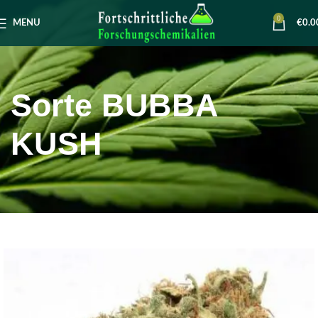
0
MENU
€
0.0
Sorte BUBBA
KUSH