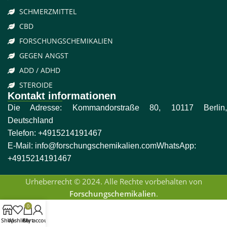
SCHMERZMITTEL
CBD
FORSCHUNGSCHEMIKALIEN
GEGEN ANGST
ADD / ADHD
STEROIDE
Kontakt informationen
Die Adresse: Kommandorstraße 80, 10117 Berlin,
Deutschland
Telefon:
+4915214191467
E-Mail:
info@forschungschemikalien.com
WhatsApp:
+4915214191467
Urheberrecht © 2024. Alle Rechte vorbehalten von
Forschungschemikalien
.
0
Shop
Wishlist
Cart
My account