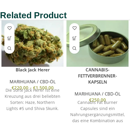
Related Product
Black Jack Herer
CANNABIS-
FETTVERBRENNER-
MARIHUANA / CBD-ÖL
KAPSELN
€
220.00
–
€
1,500.00
Die Sorte Jack Herer ist eine
MARIHUANA / CBD-ÖL
Kreuzung aus drei beliebten
€
250.00
Sorten: Haze, Northern
Cannabis Fat Burner
Lights #5 und Shiva Skunk.
Capsules sind ein
Das Ergebnis ist eine Sativa-
Nahrungsergänzungsmittel,
dominante Hybride, die für
das eine Kombination aus
ihre starke Wirkung und ihr
Cannabisextrakt, Koffein