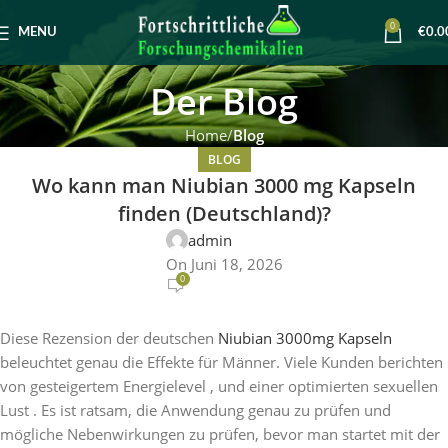
0
MENU
€
0.0
Der Blog
Home
Blog
BLOG
Wo kann man Niubian 3000 mg Kapseln
finden (Deutschland)?
admin
On Juni 18, 2026
0
Diese Rezension der deutschen
Niubian 3000mg Kapseln
beleuchtet genau die Effekte für Männer. Viele Kunden berichten
von gesteigertem Energielevel , und einer optimierten sexuellen
Lust . Es ist ratsam, die Anwendung genau zu prüfen und
mögliche Nebenwirkungen zu prüfen, bevor man startet mit der