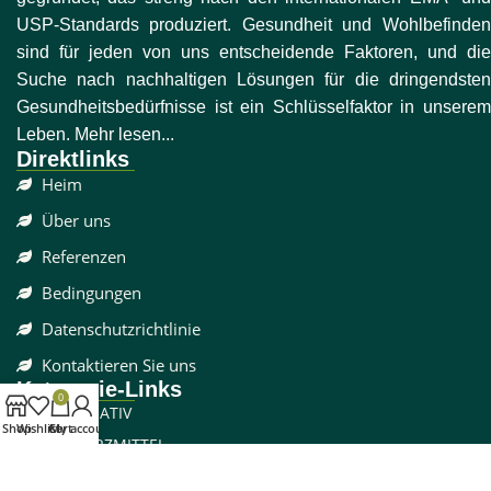
USP-Standards produziert. Gesundheit und Wohlbefinden
sind für jeden von uns entscheidende Faktoren, und die
Suche nach nachhaltigen Lösungen für die dringendsten
Gesundheitsbedürfnisse ist ein Schlüsselfaktor in unserem
Leben. Mehr lesen...
Direktlinks
Heim
Über uns
Referenzen
Bedingungen
Datenschutzrichtlinie
Kontaktieren Sie uns
Kategorie-Links
0
DISSOZIATIV
Shop
Wishlist
Cart
My account
SCHMERZMITTEL
CBD