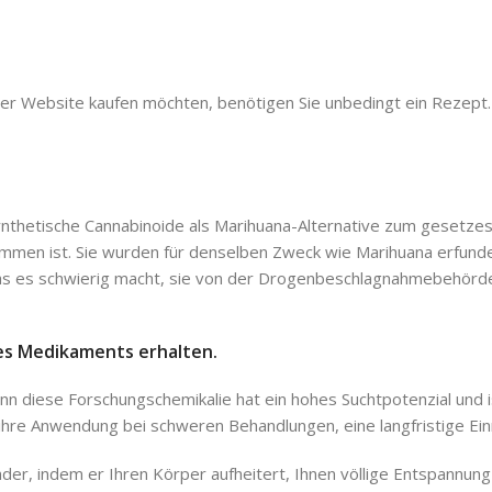
ser Website kaufen möchten, benötigen Sie unbedingt ein Rezept.
ynthetische Cannabinoide als Marihuana-Alternative zum gesetze
ommen ist. Sie wurden für denselben Zweck wie Marihuana erfunde
 was es schwierig macht, sie von der Drogenbeschlagnahmebehörde
ses Medikaments erhalten.
n diese Forschungschemikalie hat ein hohes Suchtpotenzial und i
ich ihre Anwendung bei schweren Behandlungen, eine langfristige E
er, indem er Ihren Körper aufheitert, Ihnen völlige Entspannung