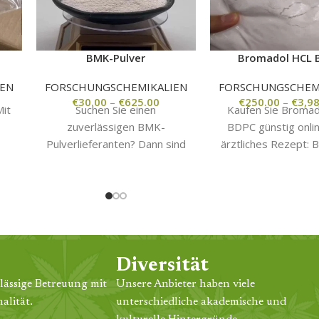
BMK-Pulver
Bromadol HCL 
EN
FORSCHUNGSCHEMIKALIEN
FORSCHUNGSCHEM
€
30.00
–
€
625.00
€
250.00
–
€
3,9
it
Suchen Sie einen
Kaufen Sie Broma
zuverlässigen BMK-
BDPC günstig onli
Pulverlieferanten? Dann sind
ärztliches Rezept: 
n
Sie hier richtig! Bei BMK
HCL BDPC ist 
ge,
Powder Supply sind wir sehr
Medikament, da
re
stolz darauf, hochwertiges
Schmerz- un
Diversität
lässige Betreuung mit
Unsere Anbieter haben viele
alität.
unterschiedliche akademische und