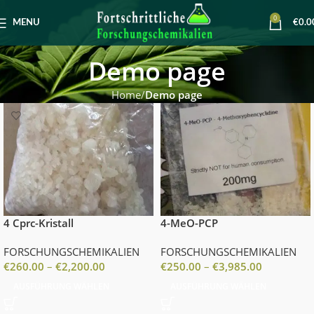
0
MENU
€
0.0
Demo page
Home
Demo page
4 Cprc-Kristall
4-MeO-PCP
FORSCHUNGSCHEMIKALIEN
FORSCHUNGSCHEMIKALIEN
€
260.00
–
€
2,200.00
€
250.00
–
€
3,985.00
AUSFÜHRUNG WÄHLEN
AUSFÜHRUNG WÄHLEN