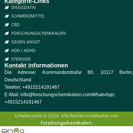
Kategorie-Links
DISSOZIATIV
SCHMERZMITTEL
CBD
FORSCHUNGSCHEMIKALIEN
GEGEN ANGST
ADD / ADHD
STEROIDE
Kontakt informationen
Die Adresse: Kommandorstraße 80, 10117 Berlin,
Deutschland
Telefon:
+4915214191467
E-Mail:
info@forschungschemikalien.com
WhatsApp:
+4915214191467
Urheberrecht © 2024. Alle Rechte vorbehalten von
Forschungschemikalien
.
0