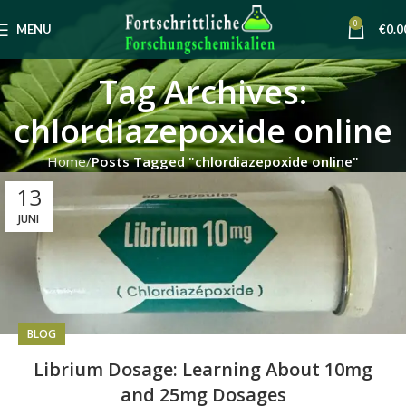
0
MENU
€
0.0
Tag Archives:
chlordiazepoxide online
Home
Posts Tagged "chlordiazepoxide online"
13
JUNI
BLOG
Librium Dosage: Learning About 10mg
and 25mg Dosages