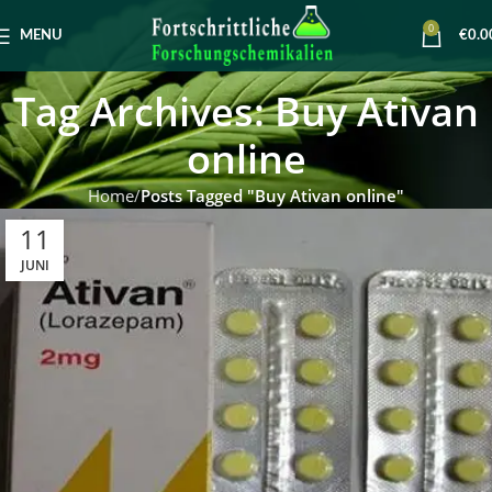
0
MENU
€
0.0
Tag Archives: Buy Ativan
online
Home
Posts Tagged "Buy Ativan online"
11
JUNI