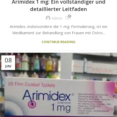
Arimidex 1 mg: Ein vollständiger und
detaillierter Leitfaden
0
Admin
Arimidex, insbesondere die 1-mg-Formulierung, ist ein
Medikament zur Behandlung von Frauen mit Östro...
CONTINUE READING
08
JUNI