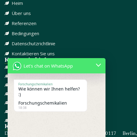
Heim
Über uns
Referenzen
Bedingungen
Datenschutzrichtlinie
Kontaktieren Sie uns
Kategorie-Links
Let's chat on WhatsApp
DISSOZIATIV
SCHMERZMITTEL
CBD
Forschungschemikalien
Wie können wir Ihnen helfen?
FORSCHUNGSCHEMIKALIEN
:)
GEGEN ANGST
Forschungschemikalien
18:38
ADD / ADHD
STEROIDE
Kontakt informationen
Die Adresse: Kommandorstraße 80, 10117 Berlin,