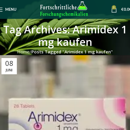
0
MENU
€
0.0
Tag Archives: Arimidex 1
mg kaufen
Home
Posts Tagged "Arimidex 1 mg kaufen"
08
JUNI