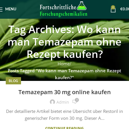
0
MENU
€
0.0
Tag Archives: Wo kann
man Temazepam ohne
Rezept kaufen?
Home
Posts Tagged "Wo kann man Temazepam ohne Rezept
kaufen?"
BLOG
Temazepam 30 mg online kaufen
0
Admin
Der detaillierte Artikel bietet eine Übersicht über Restoril in
generischer Form von 30 mg. Dieser A...
CONTINUE READING