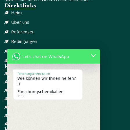
Direktlinks
Heim
Über uns
Referenzen
Bedingungen
Datenschutzrichtlinie
Let's chat on WhatsApp
Kontaktieren Sie uns
Kategorie-Links
DISSOZIATIV
Forschungschemikalien
Wie können wir Ihnen helfen?
SCHMERZMITTEL
:)
CBD
Forschungschemikalien
11:38
FORSCHUNGSCHEMIKALIEN
GEGEN ANGST
ADD / ADHD
STEROIDE
Kontakt informationen