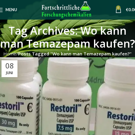
0
MENU
€
0.0
Tag Archives: Wo kann
man Temazepam kaufen?
Home
Posts Tagged "Wo kann man Temazepam kaufen?"
08
JUNI