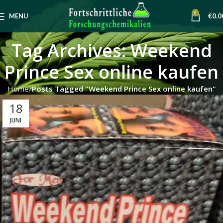
0
MENU
€
0.0
Tag Archives: Weekend
Prince Sex online kaufen
Home
Posts Tagged "Weekend Prince Sex online kaufen"
18
JUNI