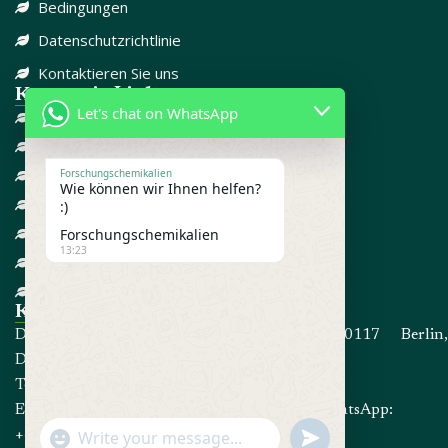
Bedingungen
Datenschutzrichtlinie
Kontaktieren Sie uns
Kategorie-Links
Let's chat on WhatsApp
DISSOZIATIV
SCHMERZMITTEL
CBD
Forschungschemikalien
Wie können wir Ihnen helfen?
FORSCHUNGSCHEMIKALIEN
:)
GEGEN ANGST
Forschungschemikalien
13:23
ADD / ADHD
STEROIDE
Kontakt informationen
Die Adresse: Kommandorstraße 80, 10117 Berlin,
Deutschland
Telefon:
+4915214191467
E-Mail:
info@forschungschemikalien.com
WhatsApp:
undefined
+4915214191467
"+chaty_settings.lang.emoji_picker+"