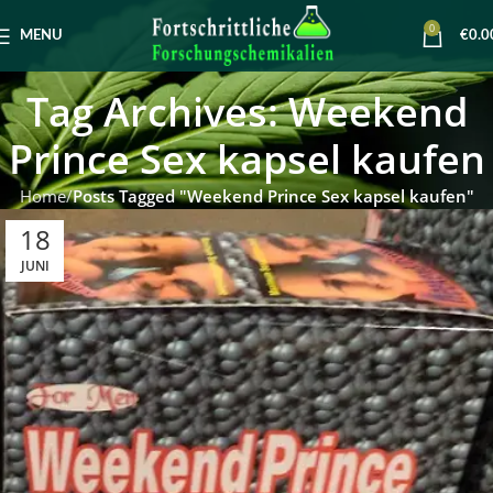
0
MENU
€
0.0
Tag Archives: Weekend
Prince Sex kapsel kaufen
Home
Posts Tagged "Weekend Prince Sex kapsel kaufen"
18
JUNI