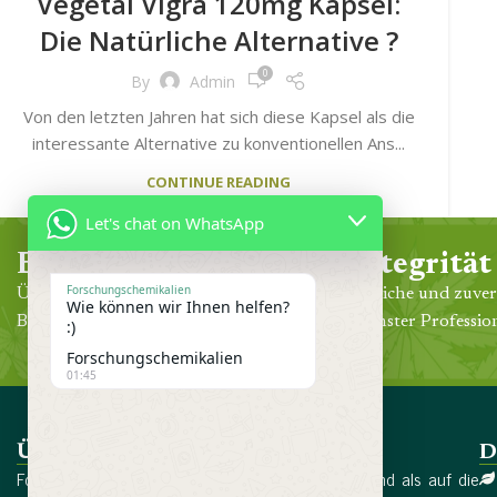
Vegetal Vigra 120mg Kapsel:
Die Natürliche Alternative ?
0
By
Admin
Von den letzten Jahren hat sich diese Kapsel als die
interessante Alternative zu konventionellen Ans...
CONTINUE READING
Let's chat on WhatsApp
Erfahrung
Integrität
Forschungschemikalien
Über 30 Jahre klinische Praxis in der
Ehrliche und zuver
Wie können wir Ihnen helfen?
Behandlung unserer Gemeinde.
höchster Profession
:)
Forschungschemikalien
01:45
Über uns
D
Forschungschemikalien wurde 2017 in Deutschland als auf die