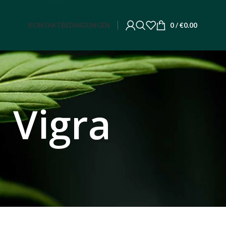
KONTAKT
BEDINGUNGEN
0
/
€
0.00
 Vigra