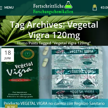
0
MENU
€
0.0
Tag Archives: Vegetal
Vigra 120mg
Home
Posts Tagged "Vegetal Vigra 120mg"
18
JUNI
BLOG