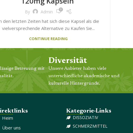
120mg Kapseln
0
By
Admin
n den letzten Zeiten hat sich diese Kapsel als die
vielversprechende Alternative zu Kaufen Sie...
CONTINUE READING
Diversität
lässige Betreuung mit
Unsere Anbieter haben viele
alität.
unterschiedliche akademische und
kulturelle Hintergründe.
irektlinks
Kategorie-Links
DISSOZIATIV
Heim
SCHMERZMITTEL
Über uns