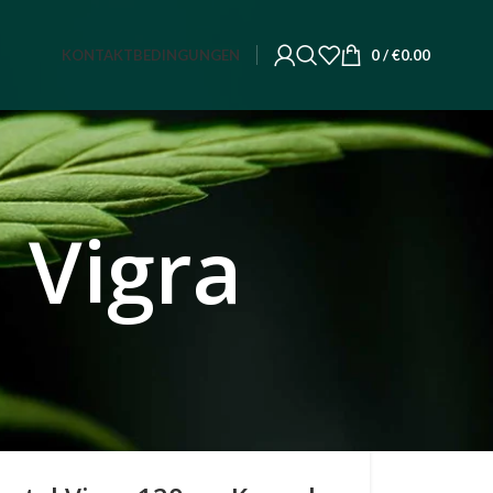
KONTAKT
BEDINGUNGEN
0
/
€
0.00
 Vigra