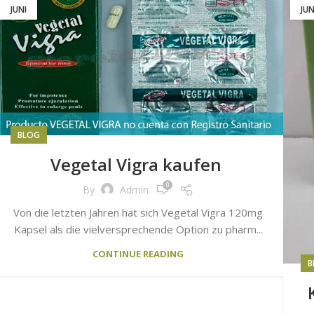
JUNI
JUN
BLOG
Vegetal Vigra kaufen
0
By
Admin
Von die letzten Jahren hat sich Vegetal Vigra 120mg
Kapsel als die vielversprechende Option zu pharm...
CONTINUE READING
B
K