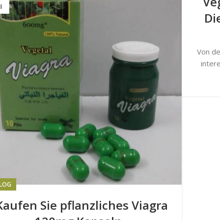
Ve
I
Di
Von de
inter
LOG
aufen Sie pflanzliches Viagra