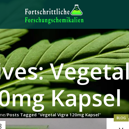
ves: Vegetal
0mg Kapsel
me
Posts Tagged "Vegetal Vigra 120mg Kapsel"
BLOG
8