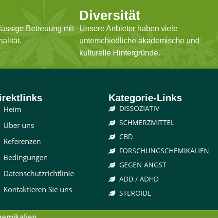
Diversität
lässige Betreuung mit
Unsere Anbieter haben viele
alität.
unterschiedliche akademische und
kulturelle Hintergründe.
irektlinks
Kategorie-Links
DISSOZIATIV
Heim
SCHMERZMITTEL
Über uns
CBD
Referenzen
FORSCHUNGSCHEMIKALIEN
Bedingungen
GEGEN ANGST
Datenschutzrichtlinie
ADD / ADHD
Kontaktieren Sie uns
STEROIDE
hemikalien
.