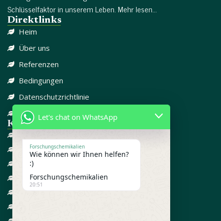
Schlüsselfaktor in unserem Leben. Mehr lesen...
Direktlinks
Heim
Über uns
Referenzen
Bedingungen
Datenschutzrichtlinie
Kontaktieren Sie uns
Let's chat on WhatsApp
Kategorie-Links
DISSOZIATIV
Forschungschemikalien
SCHMERZMITTEL
Wie können wir Ihnen helfen?
:)
CBD
Forschungschemikalien
FORSCHUNGSCHEMIKALIEN
20:51
GEGEN ANGST
ADD / ADHD
STEROIDE