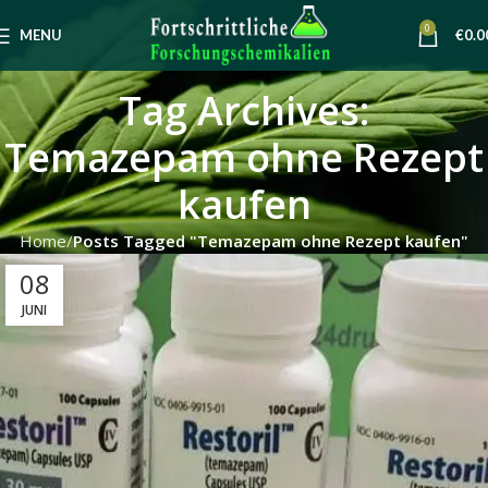
0
MENU
€
0.0
Tag Archives:
Temazepam ohne Rezept
kaufen
Home
Posts Tagged "Temazepam ohne Rezept kaufen"
08
JUNI