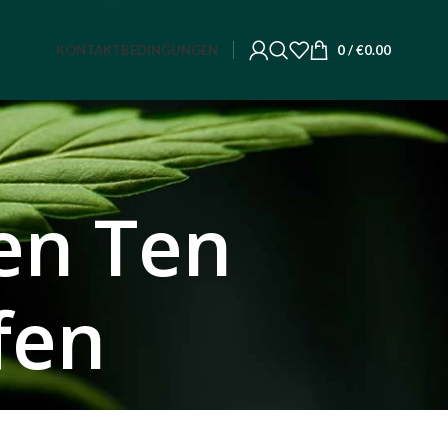
KONTAKT
BEDINGUNGEN
0
/
€
0.00
ten Ten
fen