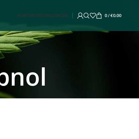
KONTAKT
BEDINGUNGEN
0
/
€
0.00
pnol