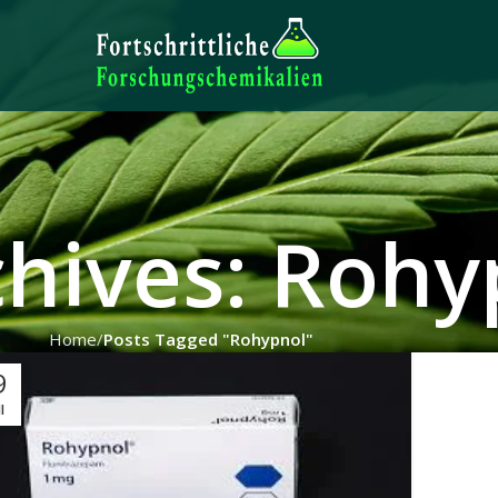
chives: Rohy
Home
Posts Tagged "Rohypnol"
9
I