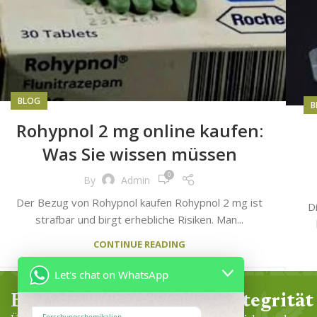
BLOG
B
Rohypnol 2 mg online kaufen:
Was Sie wissen müssen
0
By
Admin
Der Bezug von Rohypnol kaufen Rohypnol 2 mg ist
D
strafbar und birgt erhebliche Risiken. Man...
CONTINUE READING
Let's chat on WhatsApp
Erfahrung
Integrität