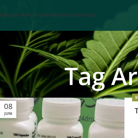
EIM
ÜBER UNS
KATEGORIEN
REFERENZEN
DER BLOG
Tag Ar
B
08
JUNI