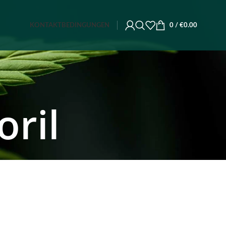
KONTAKT
BEDINGUNGEN
0
/
€
0.00
oril