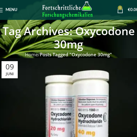
0
MENU
€
0.0
Tag Archives: Oxycodone
30mg
Home
Posts Tagged "Oxycodone 30mg"
09
JUNI