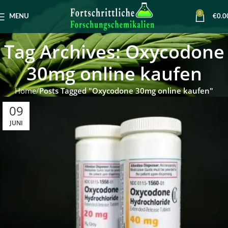
0
MENU
€
0.0
Tag Archives: Oxycodone
30mg online kaufen
Home
Posts Tagged "Oxycodone 30mg online kaufen"
09
JUNI