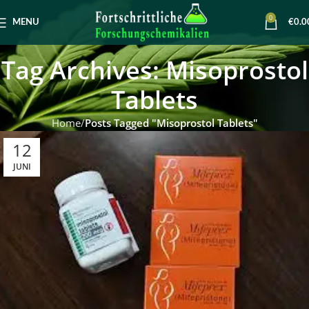
0
MENU
€
0.0
Tag Archives: Misoprostol
Tablets
Home
Posts Tagged "Misoprostol Tablets"
12
JUNI