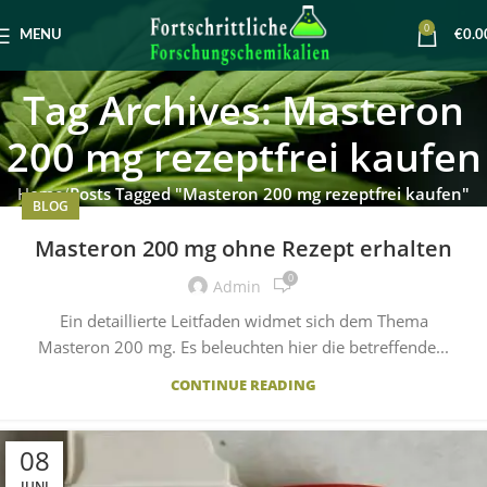
0
MENU
€
0.0
Tag Archives: Masteron
200 mg rezeptfrei kaufen
Home
Posts Tagged "Masteron 200 mg rezeptfrei kaufen"
BLOG
Masteron 200 mg ohne Rezept erhalten
0
Admin
Ein detaillierte Leitfaden widmet sich dem Thema
Masteron 200 mg. Es beleuchten hier die betreffende...
CONTINUE READING
08
JUNI