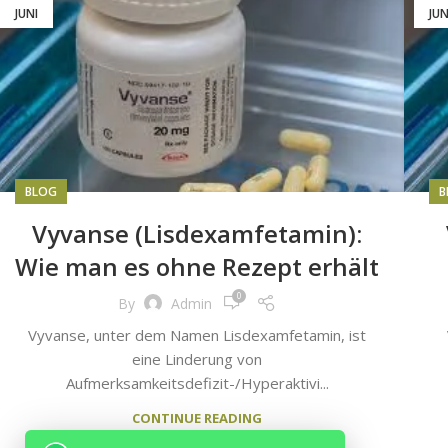
JUNI
JUN
BLOG
B
Vyvanse (Lisdexamfetamin):
Wie man es ohne Rezept erhält
0
By
Admin
Vyvanse, unter dem Namen Lisdexamfetamin, ist
eine Linderung von
Aufmerksamkeitsdefizit-/Hyperaktivi...
CONTINUE READING