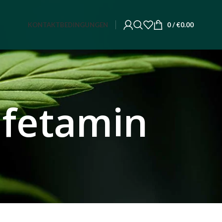
KONTAKT
BEDINGUNGEN
0
/
€
0.00
mfetamin