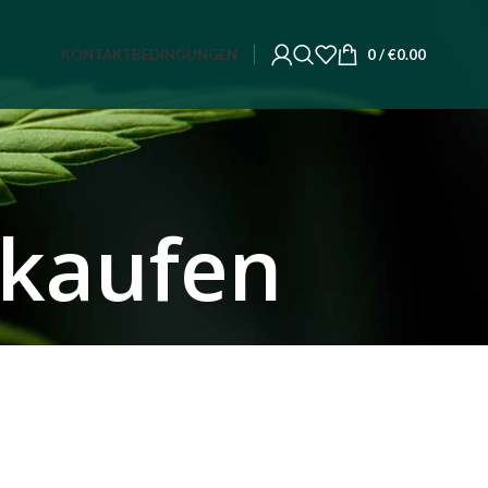
KONTAKT
BEDINGUNGEN
0
/
€
0.00
 kaufen