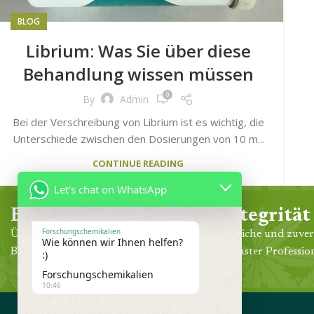
BLOG
Librium: Was Sie über diese
Behandlung wissen müssen
0
By
Admin
Bei der Verschreibung von Librium ist es wichtig, die
Unterschiede zwischen den Dosierungen von 10 m...
CONTINUE READING
Let's chat on WhatsApp
Erfahrung
Integrität
Forschungschemikalien
Über 30 Jahre klinische Praxis in der
Ehrliche und zuver
Wie können wir Ihnen helfen?
Behandlung unserer Gemeinde.
höchster Profession
:)
Forschungschemikalien
10:46