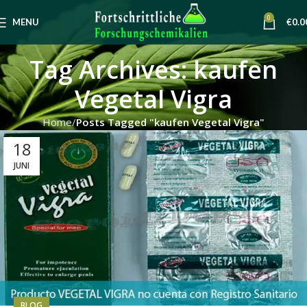
0
MENU
€
0.0
Tag Archives: kaufen
Vegetal Vigra
Home
Posts Tagged "kaufen Vegetal Vigra"
18
JUNI
BLOG