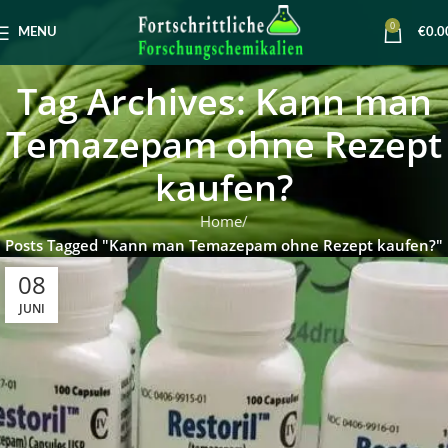
0
MENU
€
0.0
Tag Archives: Kann man
Temazepam ohne Rezept
kaufen?
Home
Posts Tagged "Kann man Temazepam ohne Rezept kaufen?"
08
JUNI