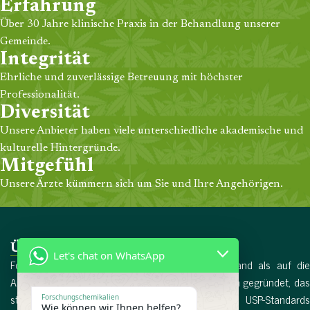
Erfahrung
Über 30 Jahre klinische Praxis in der Behandlung unserer
Gemeinde.
Integrität
Ehrliche und zuverlässige Betreuung mit höchster
Professionalität.
Diversität
Unsere Anbieter haben viele unterschiedliche akademische und
kulturelle Hintergründe.
Mitgefühl
Unsere Ärzte kümmern sich um Sie und Ihre Angehörigen.
Über uns
Let's chat on WhatsApp
Forschungschemikalien wurde 2017 in Deutschland als auf die
Arzneimittelproduktion spezialisiertes Unternehmen gegründet, das
streng nach den internationalen EMA- und USP-Standards
Forschungschemikalien
Wie können wir Ihnen helfen?