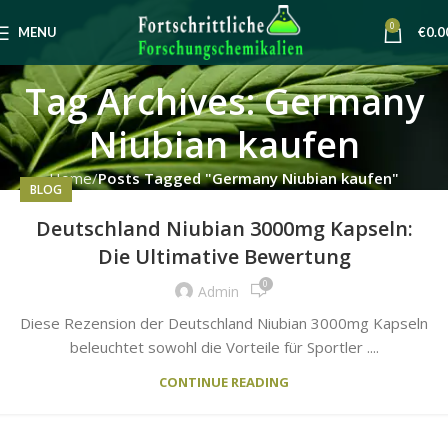
0
MENU
€
0.0
Tag Archives: Germany
Niubian kaufen
Home
Posts Tagged "Germany Niubian kaufen"
BLOG
Deutschland Niubian 3000mg Kapseln:
Die Ultimative Bewertung
0
Admin
Diese Rezension der Deutschland Niubian 3000mg Kapseln
beleuchtet sowohl die Vorteile für Sportler ....
CONTINUE READING