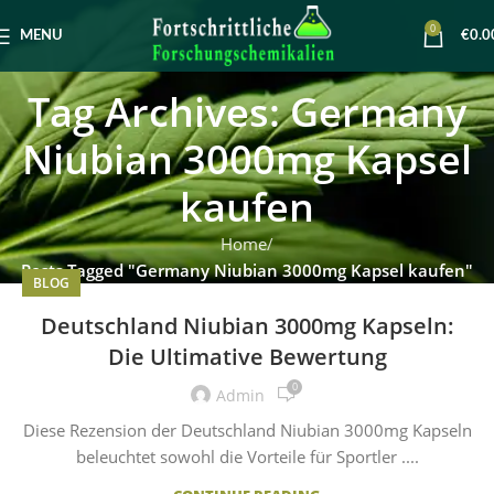
0
MENU
€
0.0
Tag Archives: Germany
Niubian 3000mg Kapsel
kaufen
Home
Posts Tagged "Germany Niubian 3000mg Kapsel kaufen"
BLOG
Deutschland Niubian 3000mg Kapseln:
Die Ultimative Bewertung
0
Admin
Diese Rezension der Deutschland Niubian 3000mg Kapseln
beleuchtet sowohl die Vorteile für Sportler ....