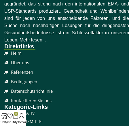
gegründet, das streng nach den internationalen EMA- und
USP-Standards produziert. Gesundheit und Wohlbefinden
sind für jeden von uns entscheidende Faktoren, und die
Suche nach nachhaltigen Lösungen für die dringendsten
Gesundheitsbedürfnisse ist ein Schlüsselfaktor in unserem
Leben. Mehr lesen...
Direktlinks
Heim
Über uns
Referenzen
Bedingungen
Datenschutzrichtlinie
Kontaktieren Sie uns
Kategorie-Links
DISSOZIATIV
0
SCHMERZMITTEL
Shop
Wishlist
Cart
My account