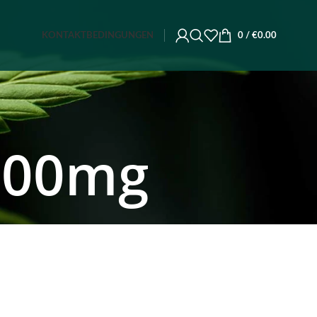
KONTAKT
BEDINGUNGEN
0
/
€
0.00
 300mg