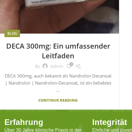
BLOG
DECA 300mg: Ein umfassender
Leitfaden
0
By
Admin
DECA 300mg, auch bekannt als Nandrolon Decanoat
| Nandrolon | Nandrolon-Decanoat, ist ein beliebtes
...
CONTINUE READING
Erfahrung
Integrität
Über 30 Jahre klinische Praxis in der
Ehrliche und zuver