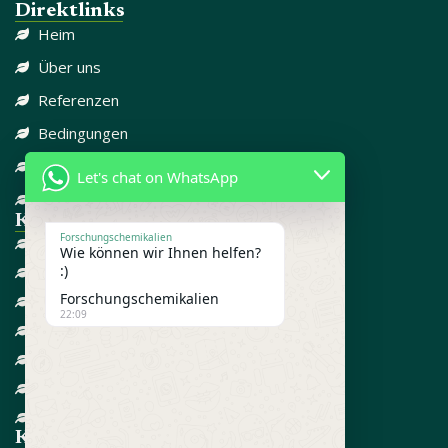
Direktlinks
Heim
Über uns
Referenzen
Bedingungen
Datenschutzrichtlinie
Let's chat on WhatsApp
Kontaktieren Sie uns
Kategorie-Links
Forschungschemikalien
DISSOZIATIV
Wie können wir Ihnen helfen?
:)
SCHMERZMITTEL
Forschungschemikalien
CBD
22:09
FORSCHUNGSCHEMIKALIEN
GEGEN ANGST
ADD / ADHD
STEROIDE
Kontakt informationen