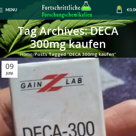
0
MENU
€
0.0
Tag Archives: DECA
300mg kaufen
Home
Posts Tagged "DECA 300mg kaufen"
09
JUNI