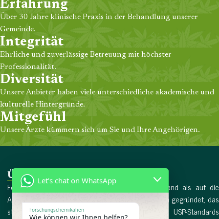
Erfahrung
Über 30 Jahre klinische Praxis in der Behandlung unserer
Gemeinde.
Integrität
Ehrliche und zuverlässige Betreuung mit höchster
Professionalität.
Diversität
Unsere Anbieter haben viele unterschiedliche akademische und
kulturelle Hintergründe.
Mitgefühl
Unsere Ärzte kümmern sich um Sie und Ihre Angehörigen.
Über uns
Let's chat on WhatsApp
Forschungschemikalien wurde 2017 in Deutschland als auf die
Arzneimittelproduktion spezialisiertes Unternehmen gegründet, das
streng nach den internationalen EMA- und USP-Standards
Forschungschemikalien
Wie können wir Ihnen helfen?