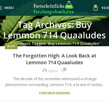
0
MENU
€
0.0
Tag Archives: Buy
Lemmon 714 Quaaludes
Home
Posts Tagged "Buy Lemmon 714 Quaaludes"
BLOG
The Forgotten High: A Look Back at
Lemmon 714 Quaaludes
0
Admin
The decade of the seventies witnessed a strange
phenomenon surrounding Lemmon 714, a brand of sedati...
CONTINUE READING