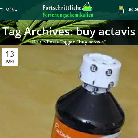
0
MENU
€
0.0
Tag Archives: buy actavis
Home
Posts Tagged "buy actavis"
13
JUNI