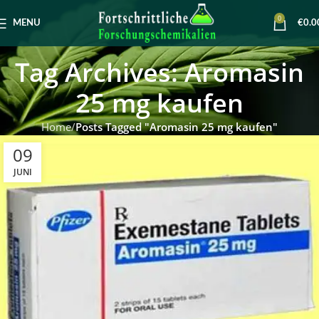
0
MENU
€
0.0
Tag Archives: Aromasin
25 mg kaufen
Home
Posts Tagged "Aromasin 25 mg kaufen"
09
JUNI