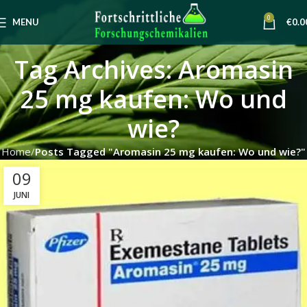
0
MENU
€
0.0
Tag Archives: Aromasin
25 mg kaufen: Wo und
wie?
Home
Posts Tagged "Aromasin 25 mg kaufen: Wo und wie?"
09
JUNI