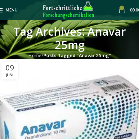
0
MENU
€
0.0
Tag Archives: Anavar
25mg
Home
Posts Tagged "Anavar 25mg"
09
JUNI