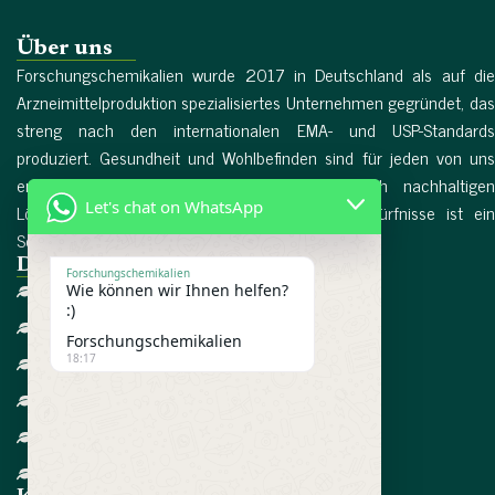
Über uns
Forschungschemikalien wurde 2017 in Deutschland als auf die
Arzneimittelproduktion spezialisiertes Unternehmen gegründet, das
streng nach den internationalen EMA- und USP-Standards
produziert. Gesundheit und Wohlbefinden sind für jeden von uns
entscheidende Faktoren, und die Suche nach nachhaltigen
Let's chat on WhatsApp
Lösungen für die dringendsten Gesundheitsbedürfnisse ist ein
Schlüsselfaktor in unserem Leben. Mehr lesen...
Direktlinks
Forschungschemikalien
Wie können wir Ihnen helfen?
Heim
:)
Über uns
Forschungschemikalien
18:17
Referenzen
Bedingungen
Datenschutzrichtlinie
Kontaktieren Sie uns