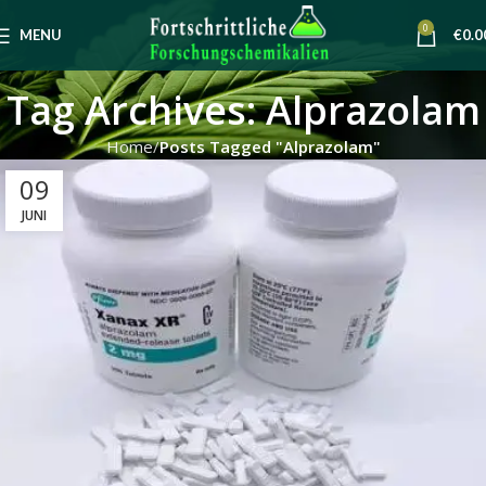
0
MENU
€
0.0
Tag Archives: Alprazolam
Home
Posts Tagged "Alprazolam"
09
JUNI