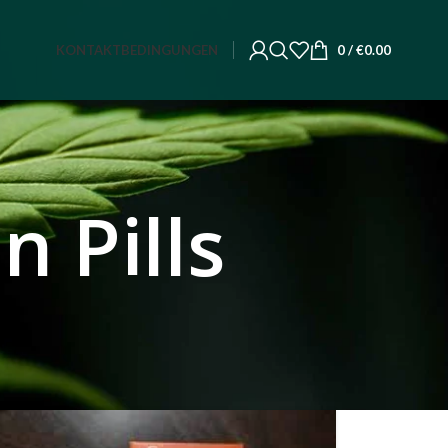
KONTAKT
BEDINGUNGEN
0
/
€
0.00
n Pills