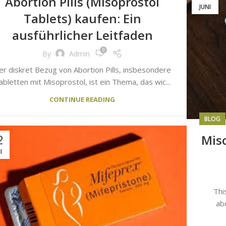
Abortion Pills (Misoprostol
JUNI
Tablets) kaufen: Ein
ausführlicher Leitfaden
0
By
Admin
er diskret Bezug von Abortion Pills, insbesondere
abletten mit Misoprostol, ist ein Thema, das wic...
CONTINUE READING
BLOG
2
Mis
I
Thi
abo