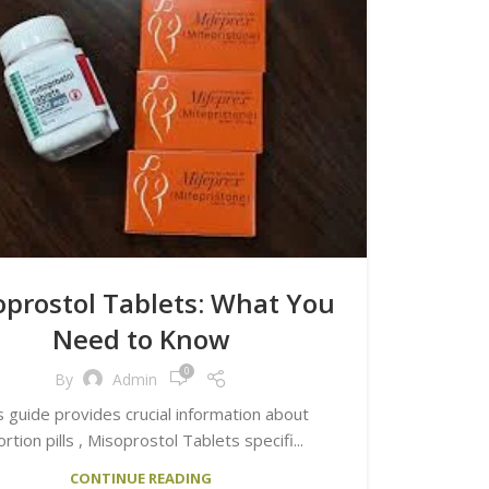
oprostol Tablets: What You
Need to Know
0
By
Admin
s guide provides crucial information about
rtion pills , Misoprostol Tablets specifi...
CONTINUE READING