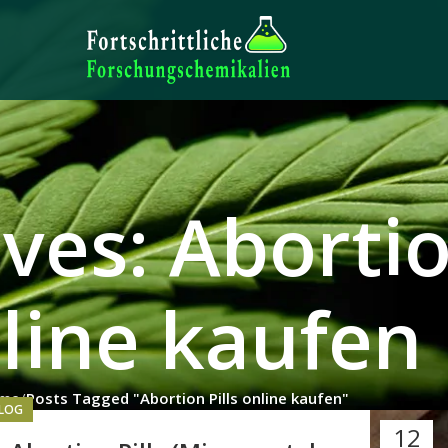
ves: Abortio
line kaufen
me
Posts Tagged "Abortion Pills online kaufen"
LOG
12