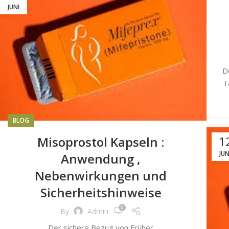
JUNI
D
T
BLOG
1
Misoprostol Kapseln :
JUN
Anwendung ,
Nebenwirkungen und
Sicherheitshinweise
0
By
Admin
Der sichere Bezug von Früher