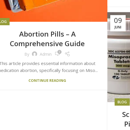
09
LOG
JUNI
Abortion Pills – A
Comprehensive Guide
0
By
Admin
This article provides essential information about
edication abortion, specifically focusing on Miso...
CONTINUE READING
BLOG
Sc
P