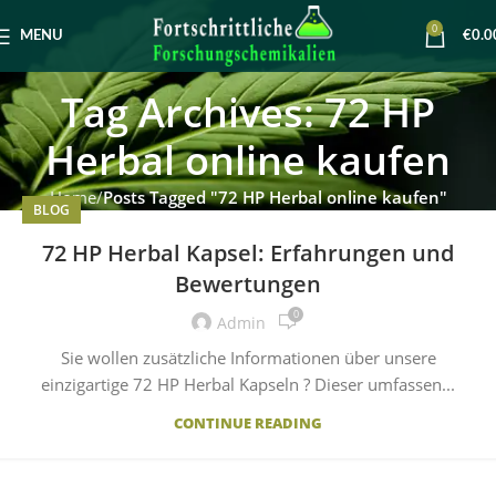
0
MENU
€
0.0
Tag Archives: 72 HP
Herbal online kaufen
Home
Posts Tagged "72 HP Herbal online kaufen"
BLOG
72 HP Herbal Kapsel: Erfahrungen und
Bewertungen
0
Admin
Sie wollen zusätzliche Informationen über unsere
einzigartige 72 HP Herbal Kapseln ? Dieser umfassen...
CONTINUE READING