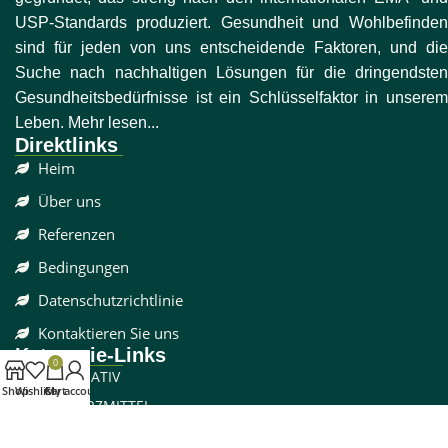
USP-Standards produziert. Gesundheit und Wohlbefinden
sind für jeden von uns entscheidende Faktoren, und die
Suche nach nachhaltigen Lösungen für die dringendsten
Gesundheitsbedürfnisse ist ein Schlüsselfaktor in unserem
Leben. Mehr lesen...
Direktlinks
Heim
Über uns
Referenzen
Bedingungen
Datenschutzrichtlinie
Kontaktieren Sie uns
Kategorie-Links
0
DISSOZIATIV
Shop
Wishlist
Cart
My account
SCHMERZMITTEL
CBD