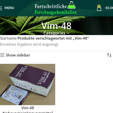
0
MENU
€
0.0
Vim-48
Categories
Startseite
Produkte verschlagwortet mit „Vim-48“
Einzelnes Ergebnis wird angezeigt
Show sidebar
Vim-48