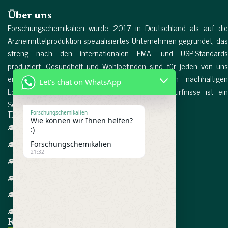
Über uns
Forschungschemikalien wurde 2017 in Deutschland als auf die
Arzneimittelproduktion spezialisiertes Unternehmen gegründet, das
streng nach den internationalen EMA- und USP-Standards
produziert. Gesundheit und Wohlbefinden sind für jeden von uns
entscheidende Faktoren, und die Suche nach nachhaltigen
Let's chat on WhatsApp
Lösungen für die dringendsten Gesundheitsbedürfnisse ist ein
Schlüsselfaktor in unserem Leben. Mehr lesen...
Forschungschemikalien
Direktlinks
Wie können wir Ihnen helfen?
Heim
:)
Forschungschemikalien
Über uns
21:32
Referenzen
Bedingungen
Datenschutzrichtlinie
Kontaktieren Sie uns
Kategorie-Links