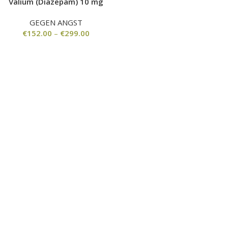
Valium (Diazepam) 10 mg
GEGEN ANGST
€
152.00
–
€
299.00