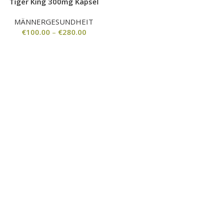
Tiger King 300mg Kapsel
MÄNNERGESUNDHEIT
€
100.00
–
€
280.00