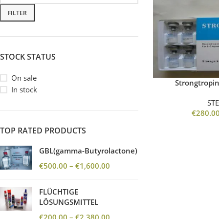
FILTER
STOCK STATUS
On sale
Strongtropin
In stock
ST
€
280.0
TOP RATED PRODUCTS
GBL(gamma-Butyrolactone)
€
500.00
–
€
1,600.00
FLÜCHTIGE
LÖSUNGSMITTEL
€
200.00
–
€
2,380.00