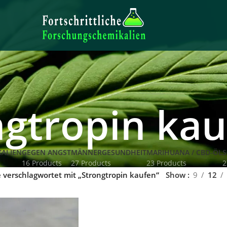
ngtropin ka
ALIEN
GEGEN ANGST
MÄNNERGESUNDHEIT
MARIHUANA / CBD-ÖL
S
16 Products
27 Products
23 Products
2
 verschlagwortet mit „Strongtropin kaufen“
Show
9
12