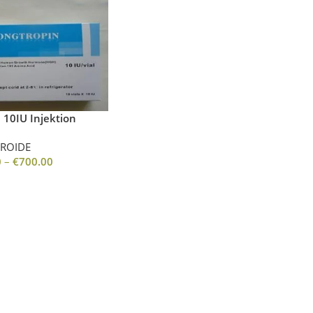
 10IU Injektion
EROIDE
0
–
€
700.00