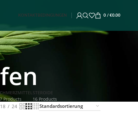
KONTAKT
BEDINGUNGEN
0
/
€
0.00
ufen
CHMERZMITTEL
STEROIDE
7 Products
16 Products
18
24