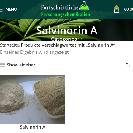
0
MENU
€
0.0
Salvinorin A
Categories
Startseite
Produkte verschlagwortet mit „Salvinorin A“
Einzelnes Ergebnis wird angezeigt
Show sidebar
Salvinorin A