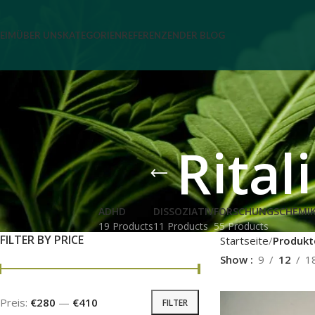
EIM
ÜBER UNS
KATEGORIEN
REFERENZEN
DER BLOG
Rital
ADHD
DISSOZIATIV
FORSCHUNGSCHEMIK
19 Products
11 Products
55 Products
FILTER BY PRICE
Startseite
Produkt
Show
9
12
1
Preis:
€280
—
€410
FILTER