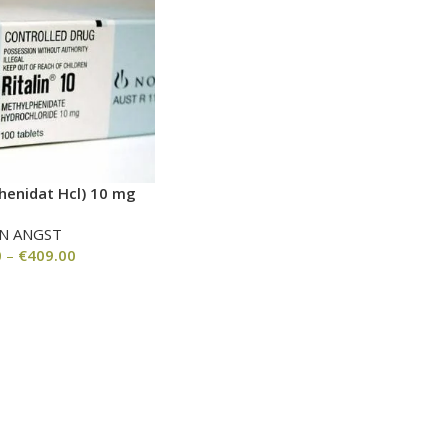
phenidat Hcl) 10 mg
N ANGST
0
–
€
409.00