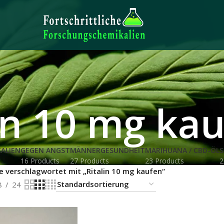
in 10 mg ka
ALIEN
GEGEN ANGST
MÄNNERGESUNDHEIT
MARIHUANA / CBD-ÖL
S
16 Products
27 Products
23 Products
2
e verschlagwortet mit „Ritalin 10 mg kaufen“
8
24