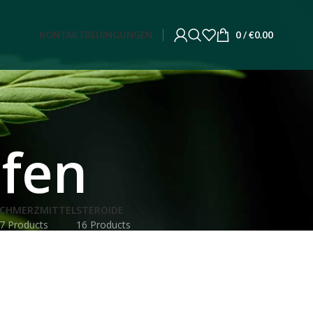
KONTAKT
BEDINGUNGEN
0
/
€
0.00
ufen
CHMERZMITTEL
STEROIDE
7 Products
16 Products