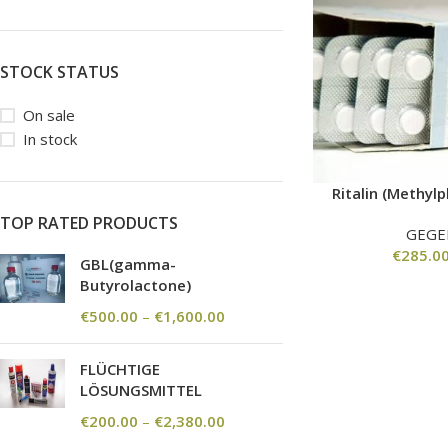
STOCK STATUS
On sale
In stock
Ritalin (Methyl
TOP RATED PRODUCTS
GEGE
€
285.0
GBL(gamma-
Butyrolactone)
€
500.00
–
€
1,600.00
FLÜCHTIGE
LÖSUNGSMITTEL
€
200.00
–
€
2,380.00