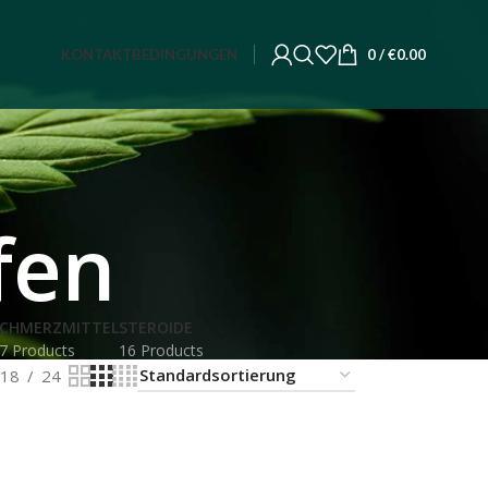
KONTAKT
BEDINGUNGEN
0
/
€
0.00
fen
CHMERZMITTEL
STEROIDE
7 Products
16 Products
18
24