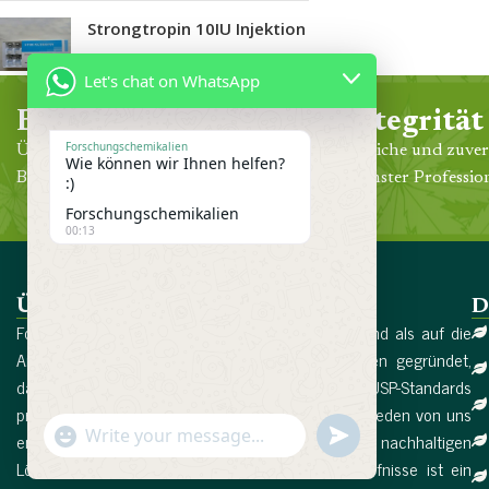
Strongtropin 10IU Injektion
€
280.00
–
€
700.00
Let's chat on WhatsApp
Erfahrung
Integrität
Forschungschemikalien
Über 30 Jahre klinische Praxis in der
Ehrliche und zuver
Wie können wir Ihnen helfen?
Behandlung unserer Gemeinde.
höchster Profession
:)
Forschungschemikalien
00:13
Über uns
D
Forschungschemikalien wurde 2017 in Deutschland als auf die
Arzneimittelproduktion spezialisiertes Unternehmen gegründet,
das streng nach den internationalen EMA- und USP-Standards
produziert. Gesundheit und Wohlbefinden sind für jeden von uns
undefined
"+chaty_settings.lang.emoji_picker+"
entscheidende Faktoren, und die Suche nach nachhaltigen
WhatsApp
Lösungen für die dringendsten Gesundheitsbedürfnisse ist ein
Message