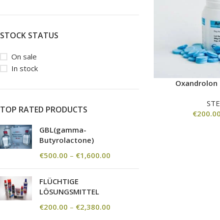
STOCK STATUS
On sale
In stock
Oxandrolon 
ST
TOP RATED PRODUCTS
€
200.0
GBL(gamma-
Butyrolactone)
€
500.00
–
€
1,600.00
FLÜCHTIGE
LÖSUNGSMITTEL
€
200.00
–
€
2,380.00