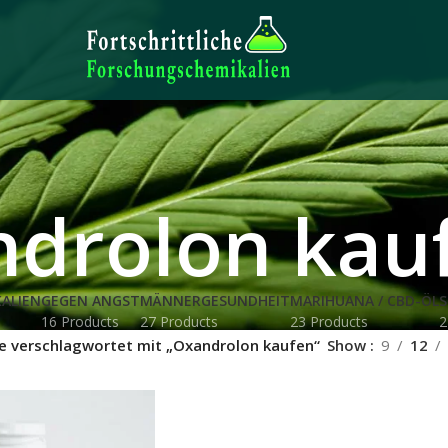
drolon kau
ALIEN
GEGEN ANGST
MÄNNERGESUNDHEIT
MARIHUANA / CBD-ÖL
S
16 Products
27 Products
23 Products
2
e verschlagwortet mit „Oxandrolon kaufen“
Show
9
12